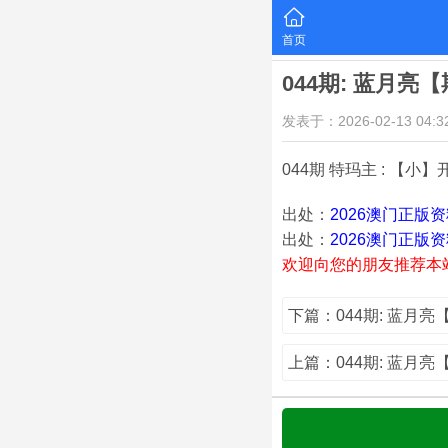
首页
044期: 蓝月
发表于：2026-02-13 04:32
044期 特玛主 : 【小】开
出处：
2026澳门正版
出处：
2026澳门正版
欢迎向您的朋友推荐本
下篇：044期: 蓝月
上篇：044期: 蓝月