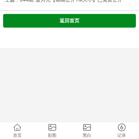
返回首页
首页
彩图
黑白
记录