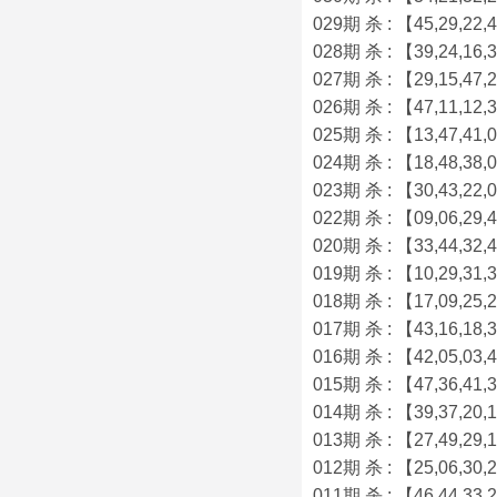
029期 杀 : 【45,29,22,
028期 杀 : 【39,24,16,
027期 杀 : 【29,15,47,
026期 杀 : 【47,11,12,
025期 杀 : 【13,47,41,
024期 杀 : 【18,48,38,
023期 杀 : 【30,43,22,
022期 杀 : 【09,06,29,
020期 杀 : 【33,44,32,
019期 杀 : 【10,29,31,
018期 杀 : 【17,09,25,
017期 杀 : 【43,16,18,
016期 杀 : 【42,05,03,
015期 杀 : 【47,36,41,
014期 杀 : 【39,37,20,
013期 杀 : 【27,49,29,
012期 杀 : 【25,06,30,
011期 杀 : 【46,44,33,