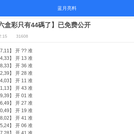
蓝月亮料
亮【六盒彩只有44碼了】已免费公开
:15
31608
17,11】 开 ?? 准
04,33】 开 13 准
18,33】 开 36 准
12,39】 开 28 准
14,03】 开 11 准
31,13】 开 43 准
19,39】 开 01 准
46,49】 开 27 准
30,49】 开 19 准
38,02】 开 41 准
25,24】 开 06 准
27,28】 开 41 准