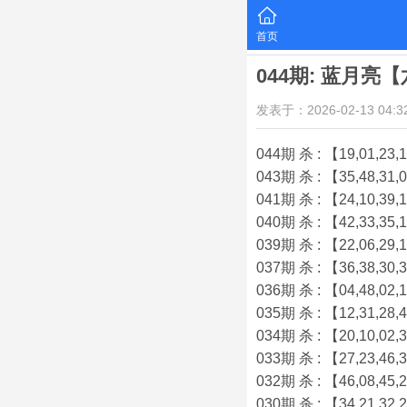
首页
044期: 蓝月
发表于：2026-02-13 04:32
044期 杀 : 【19,01,23,
043期 杀 : 【35,48,31,
041期 杀 : 【24,10,39,
040期 杀 : 【42,33,35,
039期 杀 : 【22,06,29,
037期 杀 : 【36,38,30,
036期 杀 : 【04,48,02,
035期 杀 : 【12,31,28,
034期 杀 : 【20,10,02,
033期 杀 : 【27,23,46,
032期 杀 : 【46,08,45,
030期 杀 : 【34,21,32,