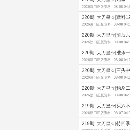
2026澳门正版资料
08-08 04:
220期: 大刀皇☆[猛料12
2026澳门正版资料
08-08 04:
220期: 大刀皇☆[前后六
2026澳门正版资料
08-08 04:
220期: 大刀皇☆[准杀十
2026澳门正版资料
08-08 04:
220期: 大刀皇☆[三头中
2026澳门正版资料
08-08 04:
220期: 大刀皇☆[稳杀二
2026澳门正版资料
08-08 04:
219期: 大刀皇☆[买六不
2026澳门正版资料
08-07 04:
219期: 大刀皇☆[特四季