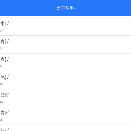
大刀皇料
中]√
34
肖]√
34
肖]√
34
尾]√
34
波]√
34
肖]√
34
行]√