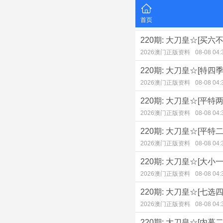
首页
220期: 大刀皇☆[买六不
2026澳门正版资料
08-08 04:
220期: 大刀皇☆[特四季
2026澳门正版资料
08-08 04:
220期: 大刀皇☆[平特两
2026澳门正版资料
08-08 04:
220期: 大刀皇☆[平特二
2026澳门正版资料
08-08 04:
220期: 大刀皇☆[大小一
2026澳门正版资料
08-08 04:
220期: 大刀皇☆[七选四
2026澳门正版资料
08-08 04:
220期: 大刀皇☆[内幕二