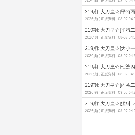
2026澳门正版资料
08-07 04:
219期: 大刀皇☆[平特两
2026澳门正版资料
08-07 04:
219期: 大刀皇☆[平特二
2026澳门正版资料
08-07 04:
219期: 大刀皇☆[大小一
2026澳门正版资料
08-07 04:
219期: 大刀皇☆[七选四
2026澳门正版资料
08-07 04:
219期: 大刀皇☆[内幕二
2026澳门正版资料
08-07 04:
219期: 大刀皇☆[猛料12
2026澳门正版资料
08-07 04: