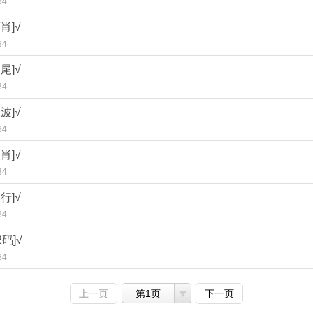
34
肖]√
34
尾]√
34
波]√
34
肖]√
34
行]√
34
码]√
34
上一页
第1页
下一页