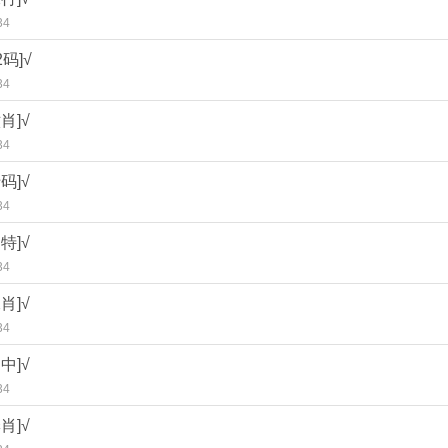
34
码]√
34
肖]√
34
码]√
34
特]√
34
肖]√
34
中]√
34
肖]√